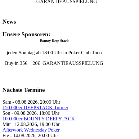
GARANTIEAUSSPIELUNG
News
Unsere Sponsoren:
Bounty Deep Stack
jeden Sonntag ab 18:00 Uhr in Poker Club Toco
Buy-in 35€ + 20€ GARANTIEAUSSPIELUNG
Nächste Termine
Sam - 08.08.2026
,
20:00
Uhr
150.000er DEEPSTACK Turnier
Son - 09.08.2026
,
18:00
Uhr
100.000er BOUNTY DEEPSTACK
Mitt - 12.08.2026
,
19:00
Uhr
Afterwork Wednesday Poker
Fre - 14.08.2026
,
20:00
Uhr