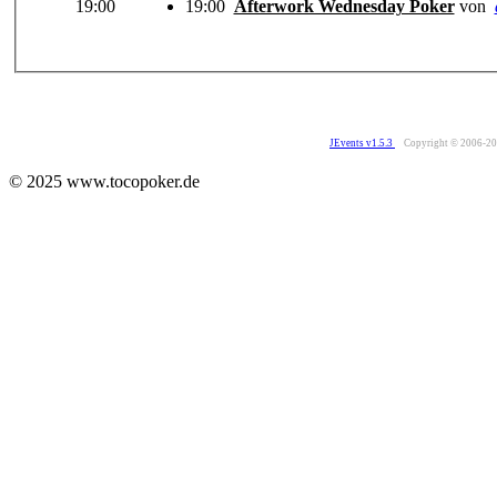
19:00
19:00
Afterwork Wednesday Poker
von
JEvents v1.5.3
Copyright © 2006-2
© 2025 www.tocopoker.de