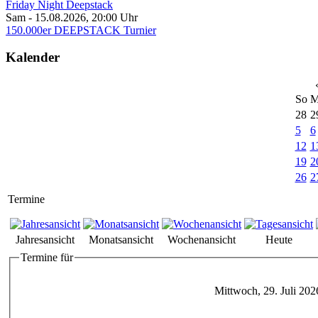
Friday Night Deepstack
Sam - 15.08.2026
,
20:00
Uhr
150.000er DEEPSTACK Turnier
Kalender
So
M
28
2
5
6
12
1
19
2
26
2
Termine
Jahresansicht
Monatsansicht
Wochenansicht
Heute
Termine für
Mittwoch, 29. Juli 202