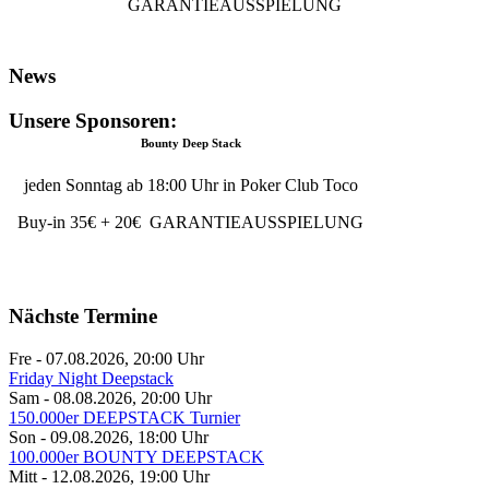
GARANTIEAUSSPIELUNG
News
Unsere Sponsoren:
Bounty Deep Stack
jeden Sonntag ab 18:00 Uhr in Poker Club Toco
Buy-in 35€ + 20€ GARANTIEAUSSPIELUNG
Nächste Termine
Fre - 07.08.2026
,
20:00
Uhr
Friday Night Deepstack
Sam - 08.08.2026
,
20:00
Uhr
150.000er DEEPSTACK Turnier
Son - 09.08.2026
,
18:00
Uhr
100.000er BOUNTY DEEPSTACK
Mitt - 12.08.2026
,
19:00
Uhr