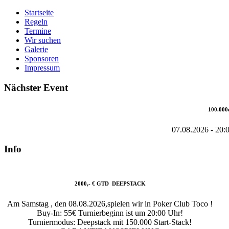
Startseite
Regeln
Termine
Wir suchen
Galerie
Sponsoren
Impressum
Nächster Event
100.000
07.08.2026
-
20:
Info
2000,- € GTD DEEPSTACK
Am Samstag , den 08.08.2026,spielen wir in Poker Club Toco !
Buy-In: 55€ Turnierbeginn ist um 20:00 Uhr!
Turniermodus: Deepstack mit 150.000 Start-Stack!