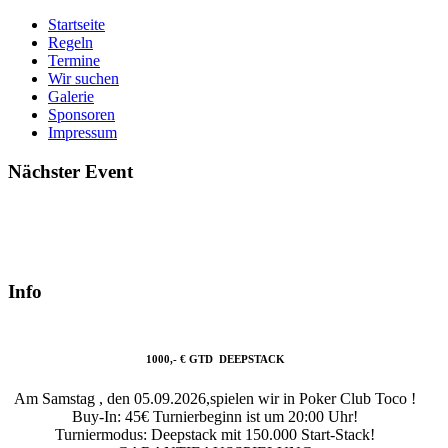
Startseite
Regeln
Termine
Wir suchen
Galerie
Sponsoren
Impressum
Nächster Event
Info
1000,- € GTD DEEPSTACK
Am Samstag , den 05.09.2026,spielen wir in Poker Club Toco !
Buy-In: 45€ Turnierbeginn ist um 20:00 Uhr!
Turniermodus: Deepstack mit 150.000 Start-Stack!