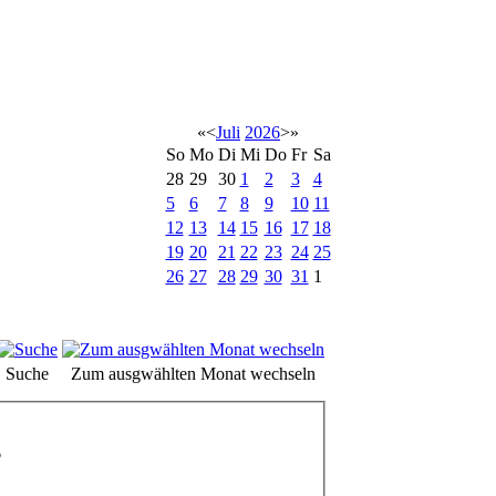
«
<
Juli
2026
>
»
So
Mo
Di
Mi
Do
Fr
Sa
28
29
30
1
2
3
4
5
6
7
8
9
10
11
12
13
14
15
16
17
18
19
20
21
22
23
24
25
26
27
28
29
30
31
1
Suche
Zum ausgwählten Monat wechseln
6