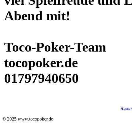
viel Spielfreude und 
Abend mit!
Toco-Poker-Team
tocopoker.de
01797940650
JEvents v
© 2025 www.tocopoker.de